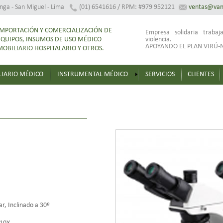
anga - San Miguel - Lima
(01) 6541616 / RPM: #979 952121
ventas@van
IMPORTACIÓN Y COMERCIALIZACIÓN DE
Empresa solidaria traba
EQUIPOS, INSUMOS DE USO MÉDICO
violencia.
APOYANDO EL PLAN VIRÚ-N
MOBILIARIO HOSPITALARIO Y OTROS.
IARIO MÉDICO
INSTRUMENTAL MÉDICO
SERVICIOS
CLIENTES
ar, Inclinado a 30º